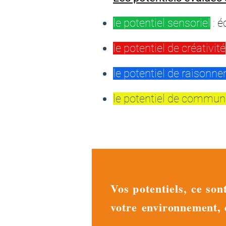
le potentiel sensoriel
:
é
le potentiel de créativité
le potentiel de raisonn
le potentiel de commun
Vos potentiels, ce son
votre
environnement
,