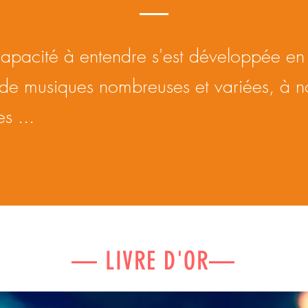
apacité à entendre s'est développée en 
 de musiques nombreuses et variées, à no
s ...
— LIVRE D'OR—