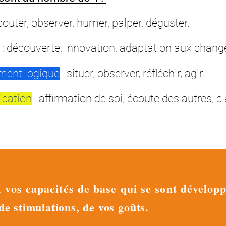
couter, observer, humer, palper, déguster.
:
découverte, innovation, adaptation aux chan
ement logique
:
situer, observer, réfléchir, agir.
ication
:
affirmation de soi, écoute des autres, cl
t vos capacités de base qui se sont dévelop
 de stimulations, de vos goûts.