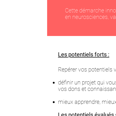
Cette démarche innov
en
neurosciences, va
Les potentiels forts :
Repérer vos
potentiels 
définir un projet qui vo
vos dons et connaissan
mieux apprendre, mieu
Les potentiels évalués