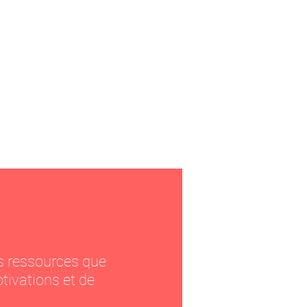
les ressources que
tivations et de