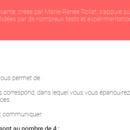
ante, créée par Marie-Renée Rollet, s'appuie s
lidées par de nombreux tests et expérimentation
vous permet de :
us correspond, dans lequel vous vous épanouirez 
ces.
x communiquer.
 sont au nombre de 4 :