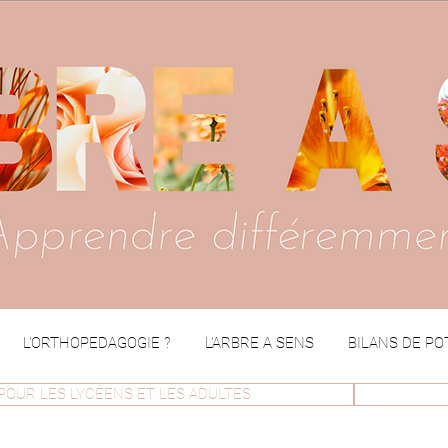
L'ORTHOPEDAGOGIE ?
L'ARBRE A SENS
BILANS DE PO
POUR LES LYCÉENS ET LES ADULTES