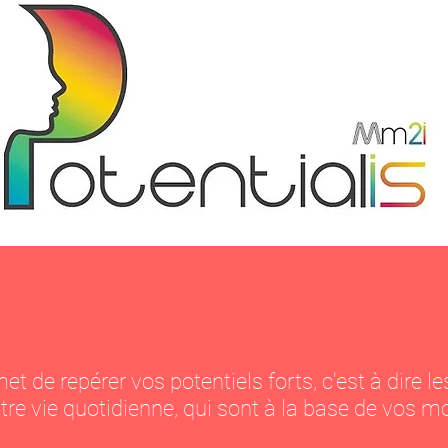
et de repérer vos potentiels forts, c'est à dire 
tre vie quotidienne, qui sont à la base de vos mo