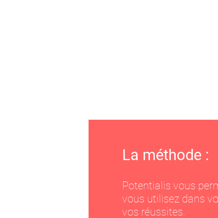
La
méthode
:
P
otentialis vous perm
vous utilisez dans vo
vos réussites.