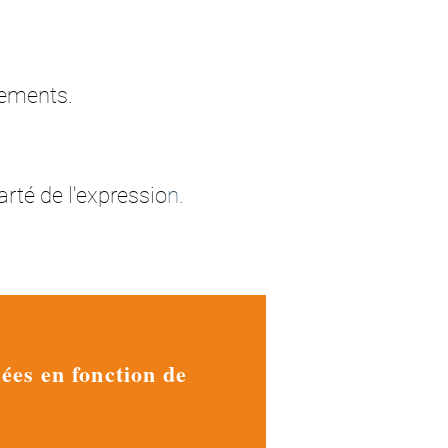
gements.
arté de l'expressio
n.
pées en fonction de