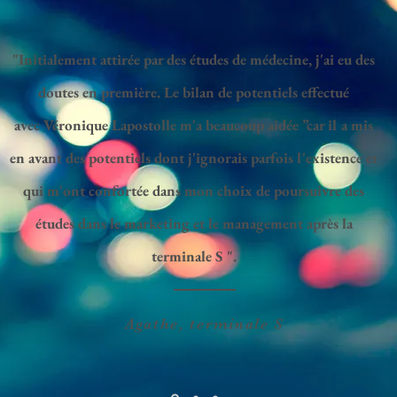
"Initialement attirée par des études de médecine, j'ai eu des
doutes en
première
. Le bilan de
potentiels
effectué
avec
Véronique
Lapostolle m'a beaucoup aidée ”
car
il a mis
en avant des potentiels dont
j'ignorais
parfois
l'existence et
qui m'ont
confortée
dans mon choix de poursuivre des
études dans le marketing et
le management après la
terminale S ".
Agathe, terminale S