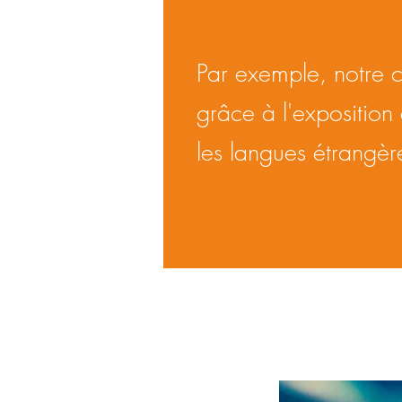
Par exemple, notre c
grâce à l'exposition
les langues étrangère